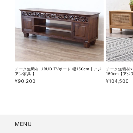
ン
:
チーク無垢材 UBUD TVボード 幅150cm【アジ
チーク無垢材x
アン家具 】
150cm【ア
通
¥90,200
通
¥104,500
常
常
価
価
格
格
MENU