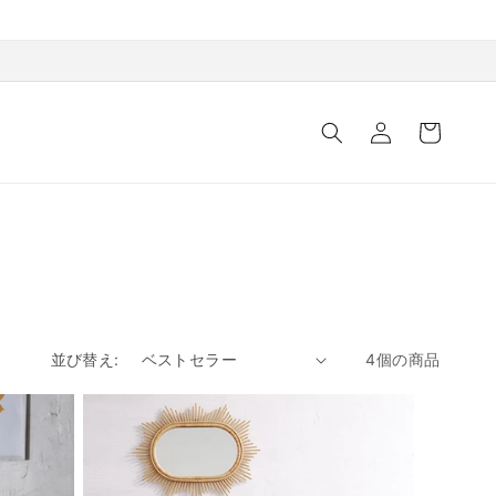
ロ
カ
グ
ー
イ
ト
ン
並び替え:
4個の商品