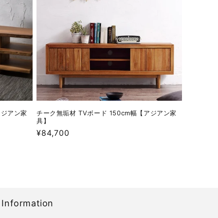
アジアン家
チーク無垢材 TVボード 150cm幅【アジアン家
具】
通
¥84,700
常
価
格
Information