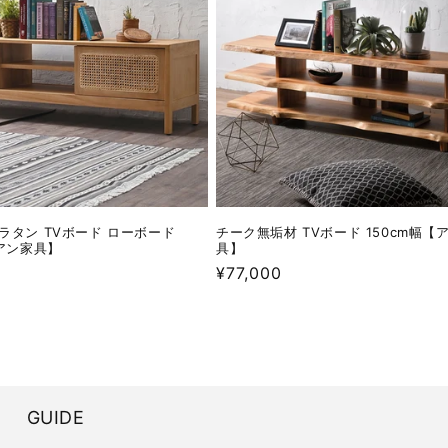
ラタン TVボード ローボード
チーク無垢材 TVボード 150cm幅【
ジアン家具】
具】
通
¥77,000
常
価
格
GUIDE