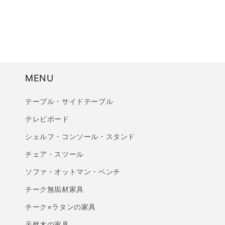
折
り
た
た
MENU
み
テーブル・サイドテーブル
可
テレビボード
能
シェルフ・コンソール・スタンド
な
コ
チェア・スツール
ン
ソファ・オットマン・ベンチ
テ
チーク無垢材家具
ン
チーク×ラタンの家具
ツ
天然木の家具