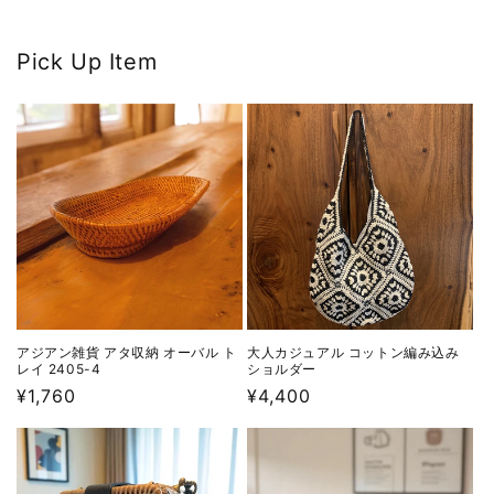
Pick Up Item
アジアン雑貨 アタ収納 オーバル ト
大人カジュアル コットン編み込み
レイ 2405-4
ショルダー
通
¥1,760
通
¥4,400
常
常
価
価
格
格