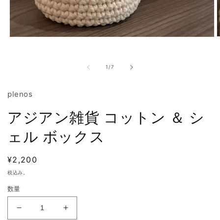
モ
ー
ダ
の
ル
1
/
7
で
メ
plenos
デ
ィ
ア
アジアン雑貨 コットン ＆ シ
(
(1)
を
ェル ボックス
開
く
通
¥2,200
常
税込み。
価
数量
格
ア
ア