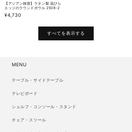
【アジアン雑貨】ラタン製 花びら
エッジのラウンドボウル 2508-2
通
¥4,730
常
価
すべてを表示する
格
MENU
テーブル・サイドテーブル
テレビボード
シェルフ・コンソール・スタンド
チェア・スツール