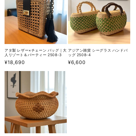
アタ製 レザー×チェーン バッグ｜大
アジアン雑貨 シーグラス ハンドバ
人リゾート＆パーティー 2508-3
ッグ 2508-4
通
¥18,690
通
¥6,600
常
常
価
価
格
格