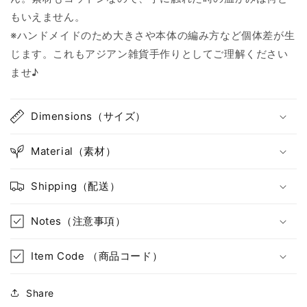
量
量
もいえません。
を
を
※ハンドメイドのため大きさや本体の編み方など個体差が生
減
増
じます。これもアジアン雑貨手作りとしてご理解ください
ら
や
ませ♪
す
す
Dimensions（サイズ）
Material（素材）
Shipping（配送）
Notes（注意事項）
Item Code （商品コード）
Share