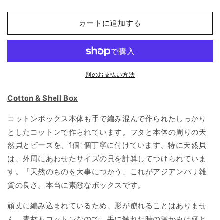
ジ
ジ
ア
ア
カートに追加する
ン
ン
雑
雑
貨
貨
コ
コ
ッ
ッ
別のお支払い方法
ト
ト
Cotton & Shell Box
ン
ン
＆
＆
コットンボックス本体も手で編み混んで作られたしっかり
シ
シ
としたコットンで作られています。フタと本体の周りの天
ェ
ェ
然貝とビーズを、1個1個丁寧に付けています。特に天然貝
ル
ル
ボ
ボ
は、外周にあわせたサイズの貝を計算してつけられていま
ッ
ッ
す。「天然のものを大事につかう」これがアジアンバリ雑
ク
ク
貨の良さ。本当に素敵なボックスです。
ス
ス
の
の
頑丈に編み込まれているため、形が崩れることはありませ
数
数
ん。素材もコットンなので、手に触れた時の温かみは何と