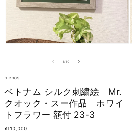
モ
ー
ダ
の
ル
1
/
10
で
メ
plenos
デ
ィ
ア
ベトナム シルク刺繍絵 Mr.
(1)
(
を
クオック・スー作品 ホワイ
開
く
トフラワー 額付 23-3
通
¥110,000