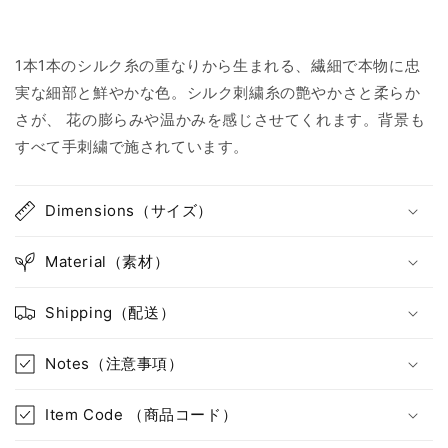
を
を
減
増
ら
や
1本1本のシルク糸の重なりから生まれる、繊細で本物に忠
す
す
実な細部と鮮やかな色。シルク刺繍糸の艶やかさと柔らか
さが、 花の膨らみや温かみを感じさせてくれます。背景も
すべて手刺繍で施されています。
Dimensions（サイズ）
Material（素材）
Shipping（配送）
Notes（注意事項）
Item Code （商品コード）