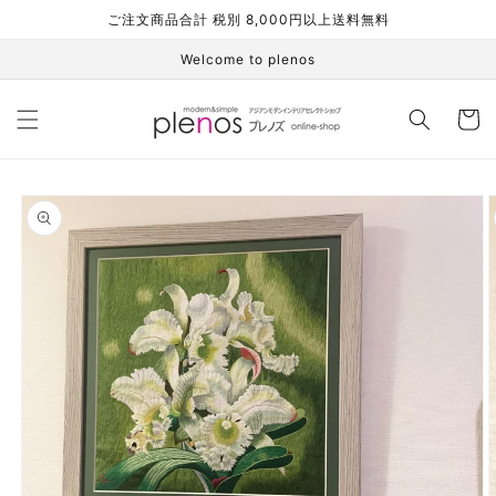
コンテ
ご注文商品合計 税別 8,000円以上送料無料
ンツに
進む
Welcome to plenos
カ
ー
ト
商品情
報にス
キップ