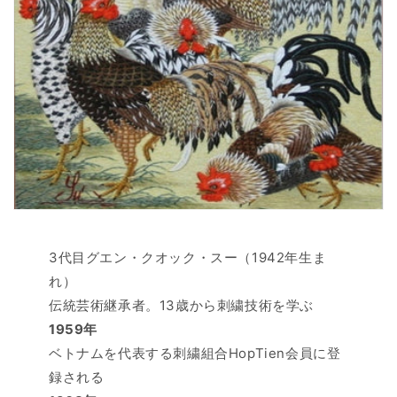
3代目グエン・クオック・スー（1942年生ま
れ）
伝統芸術継承者。13歳から刺繍技術を学ぶ
1959年
ベトナムを代表する刺繍組合HopTien会員に登
録される