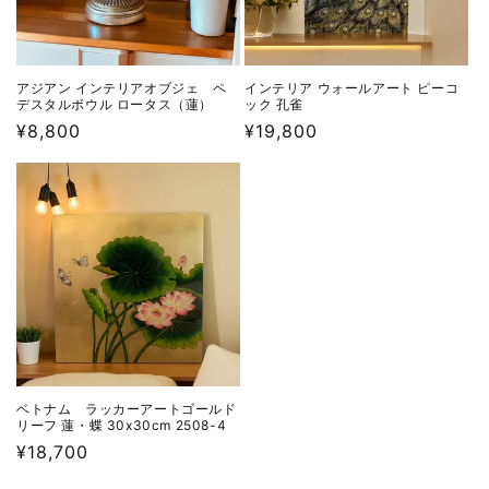
アジアン インテリアオブジェ ペ
インテリア ウォールアート ピーコ
デスタルボウル ロータス（蓮）
ック 孔雀
通
¥8,800
通
¥19,800
常
常
価
価
格
格
ベトナム ラッカーアートゴールド
リーフ 蓮・蝶 30x30cm 2508-4
通
¥18,700
常