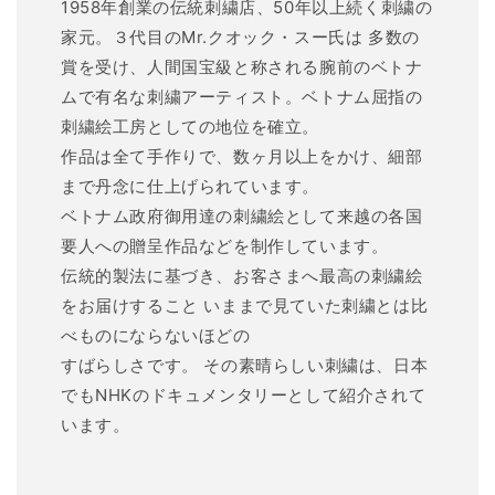
1958年創業の伝統刺繍店、50年以上続く刺繍の
家元。３代目のMr.クオック・スー氏は 多数の
賞を受け、人間国宝級と称される腕前のベトナ
ムで有名な刺繍アーティスト。ベトナム屈指の
刺繍絵工房としての地位を確立。
作品は全て手作りで、数ヶ月以上をかけ、細部
まで丹念に仕上げられています。
ベトナム政府御用達の刺繍絵として来越の各国
要人への贈呈作品などを制作しています。
伝統的製法に基づき、お客さまへ最高の刺繍絵
をお届けすること いままで見ていた刺繍とは比
べものにならないほどの
すばらしさです。 その素晴らしい刺繍は、日本
でもNHKのドキュメンタリーとして紹介されて
います。