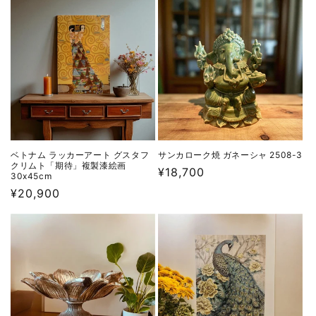
ベトナム ラッカーアート グスタフ
サンカローク焼 ガネーシャ 2508-3
クリムト「期待」複製漆絵画
通
¥18,700
30x45cm
常
通
¥20,900
価
常
格
価
格