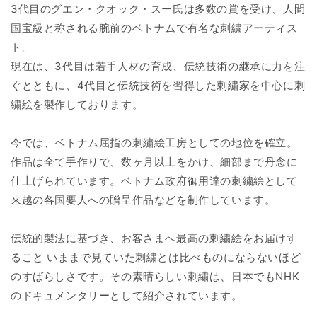
ス
ス
3代目のグエン・クオック・スー氏は多数の賞を受け、人間
ー
ー
国宝級と称される腕前のベトナムで有名な刺繍アーティス
作
作
ト。
品
品
現在は、3代目は若手人材の育成、伝統技術の継承に力を注
ホ
ホ
ぐとともに、4代目と伝統技術を習得した刺繍家を中心に刺
ワ
ワ
繍絵を製作しております。
イ
イ
ト
ト
フ
フ
今では、ベトナム屈指の刺繍絵工房としての地位を確立。
ラ
ラ
作品は全て手作りで、数ヶ月以上をかけ、細部まで丹念に
ワ
ワ
仕上げられています。ベトナム政府御用達の刺繍絵として
ー
ー
来越の各国要人への贈呈作品などを制作しています。
額
額
付
付
伝統的製法に基づき、お客さまへ最高の刺繍絵をお届けす
23-
23-
3
3
ること いままで見ていた刺繍とは比べものにならないほど
の
の
のすばらしさです。その素晴らしい刺繍は、日本でもNHK
数
数
のドキュメンタリーとして紹介されています。
量
量