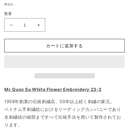
常
税込み。
価
数量
格
ベ
ベ
ト
ト
ナ
ナ
カートに追加する
ム
ム
シ
シ
ル
ル
ク
ク
刺
刺
繍
繍
Mr. Quoc Su White Flower Embroidery 23-3
絵
絵
Mr.
Mr.
1958年創業の伝統刺繍店、50年以上続く刺繍の家元。
ク
ク
ベトナム手刺繍絵におけるリーディングカンパニーであり
オ
オ
ッ
ッ
全刺繍絵の細部まですべて伝統手法を用いて製作されてお
ク・
ク・
ります。