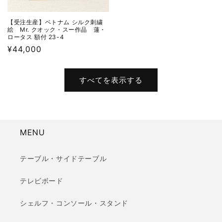
【受注生産】ベトナム シルク刺繍
絵 Mr. クオック・スー作品 蓮・
ロータス 額付 23-4
通
¥44,000
常
価
すべてを表示する
格
MENU
テーブル・サイドテーブル
テレビボード
シェルフ・コンソール・スタンド