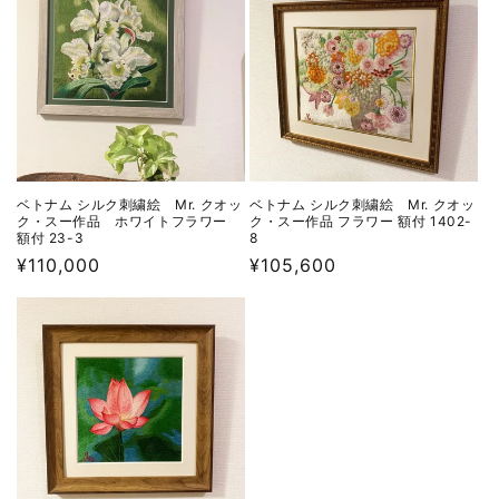
格
格
ベトナム シルク刺繍絵 Mr. クオッ
ベトナム シルク刺繍絵 Mr. クオッ
ク・スー作品 ホワイトフラワー
ク・スー作品 フラワー 額付 1402-
額付 23-3
8
通
¥110,000
通
¥105,600
常
常
価
価
格
格