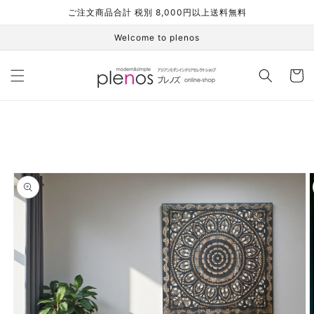
コンテ
ご注文商品合計 税別 8,000円以上送料無料
ンツに
進む
Welcome to plenos
カ
ー
ト
商品情
報にス
キップ