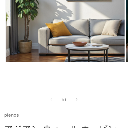
モ
ー
ダ
ル
で
メ
デ
の
1
/
8
ィ
ア
(1)
(
plenos
を
開
く