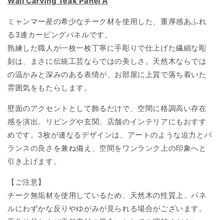
Wall Carving Teak Panel A
ー
ー
ビ
ビ
ミャンマー産の希少なチーク材を使用した、重厚感あふれ
ン
ン
る3連カービングパネルです。
グ
グ
熟練した職人が一枚一枚丁寧に手彫りで仕上げた繊細な彫
(木
(木
彫
彫
刻は、まさに伝統工芸ならではの美しさ。天然木ならでは
り）
り）
の温かみと深みのある表情が、お部屋に上質で落ち着いた
3
3
雰囲気をもたらします。
連
連
パ
パ
壁面のアクセントとして飾るだけで、空間に格調高い存在
ネ
ネ
感を演出。リビングや玄関、店舗のインテリアにもおすす
ル
ル
めです。
3枚が連なるデザインは、アートのような迫力とバ
A
A
ランスの良さを兼ね備え、空間をワンランク上の印象へと
90×90cm
90×90cm
引き上げます。
2508-
2508-
4
4
【ご注意】
の
の
数
数
チーク無垢材を使用しているため、天然木の性質上、パネ
量
量
ルにわずかな反りやゆがみが見られる場合がございます。
を
を