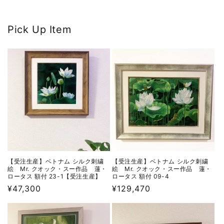
Pick Up Item
【受注生産】ベトナム シルク刺繍
【受注生産】ベトナム シルク刺繍
絵 Mr. クオック・スー作品 蓮・
絵 Mr. クオック・スー作品 蓮・
ロータス 額付 23-1【受注生産】
ロータス 額付 09-4
通
¥47,300
通
¥129,470
常
常
価
価