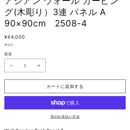
アジアン ウォール カービン
グ(木彫り）3連 パネル A
90×90cm 2508-4
通
¥44,000
常
税込み。
価
数量
格
ア
ア
ジ
ジ
ア
ア
カートに追加する
ン
ン
ウ
ウ
ォ
ォ
ー
ー
ル
ル
別のお支払い方法
カ
カ